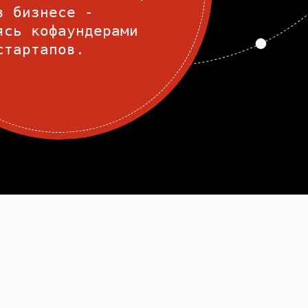
в бизнесе -
ясь кофаундерами
стартапов.