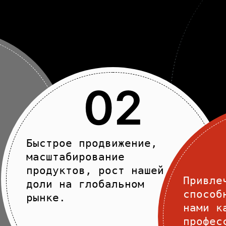
02
Быстрое продвижение,
масштабирование
продуктов, рост нашей
Привле
доли на глобальном
способ
рынке.
нами к
профес