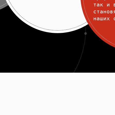
так и 
станов
наших 